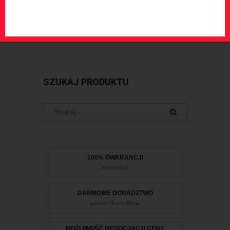
Czujniki, kable i puszki do czujników
Puszki do urządzeń
SZUKAJ PRODUKTU
100% GWARANCJI
satysfakcji
DARMOWE DORADZTWO
pomoc i konsultacje
MOŻLIWOŚĆ NEGOCJACJI CENY