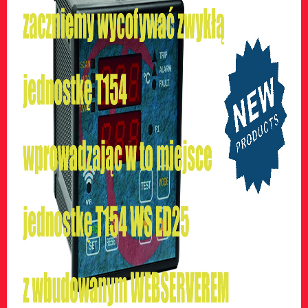
Wentylatory
Systemy BARRA
Nowatorski i kompletny system
wentylacji - TRBH
Gotowe panele sterowania, panele
indywidualne
Pomiar warunków w komorach
transformatorów
Akcesoria
Zasilacze
Przetworniki
Symulatory