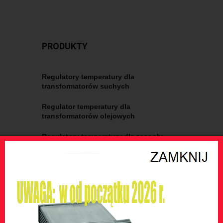
PRODUKTY
Regulatory temperatury dla
transformatorów suchych
Regulator temperatury dla
transformatorów olejowych
Regulatory temperatury dla zespołu
elektrycznego
Systemy wymuszonej wentylacji
wentylatorowej
Zabezpieczenia i ochrona silników
wentylatorowych