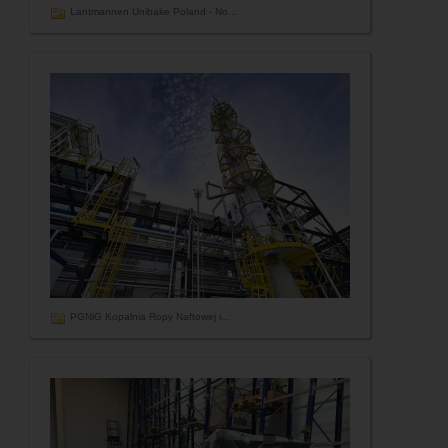
Lantmannen Unibake Poland - No...
PGNiG Kopalnia Ropy Naftowej i...