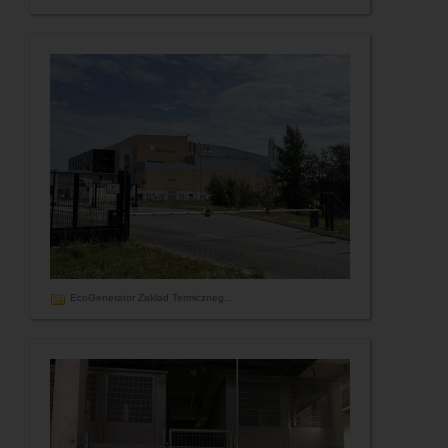
EcoGenerator Zakład Termiczneg...