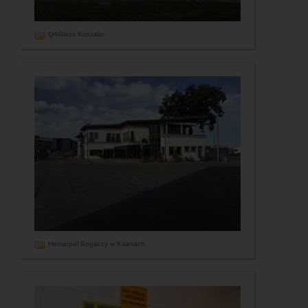
Q4Glass Koszalin
Hemarpol Bogaccy w Kaletach