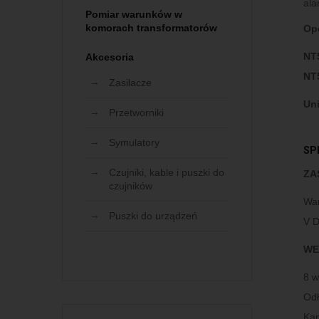
ala
Pomiar warunków w
komorach transformatorów
Op
NT5
Akcesoria
NT
Zasilacze
Uni
Przetworniki
Symulatory
SP
Czujniki, kable i puszki do
ZA
czujników
War
Puszki do urządzeń
V D
WE
8 w
Odł
Kan