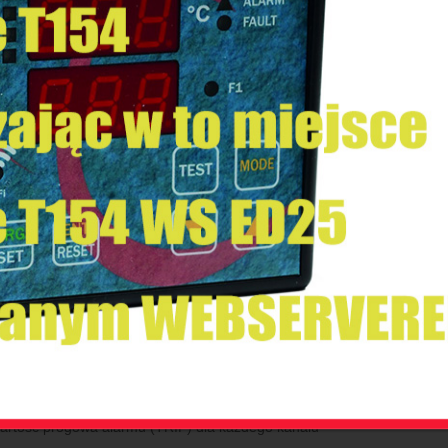
gotność: 90% bez kondensacji
mogasnąca obudowa NORYL 94_V0
dowa przednia z poliwęglanu IP65
ór mocy: 7,5 VA
echowywanie danych: minimum 10 lat
rowa liniowość sygnału czujnika
ód autodiagnostyki
cja:
przystosowanie do warunków tropikalnych
ŚWIETLANIE I ZARZĄDZANIE DANYMI
yświetlacze o wysokości 13 mm, 3 cyfry do wyświetlania temperatury 
iody wyświetlania stanu alarmów dla wybranego kanału
iody do wyświetlania stanu FAN1 i FAN2
res kontrolowania temperatury od 0°C do 240°C
artość progowa alarmu (ALARM) dla każdego kanału
artość progowa alarmu (TRIP) dla każdego kanału