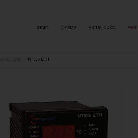
START
O FIRMIE
AKTUALNOŚCI
PROD
orów suchych
NT538 ETH
/