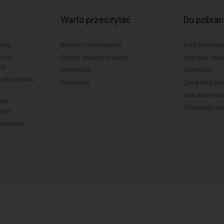
Warto przeczytać
Do pobran
ania
Biuletyny Informacyjne
Karty katalog
y dla
Ogólne warunki dostawy
Instrukcje obsł
ch
Referencje
Certyfikaty
y dla zespołu
Gwarancja
Quick start gui
Instrukcja ma
dla
Deklaracja zg
wych
entylacji