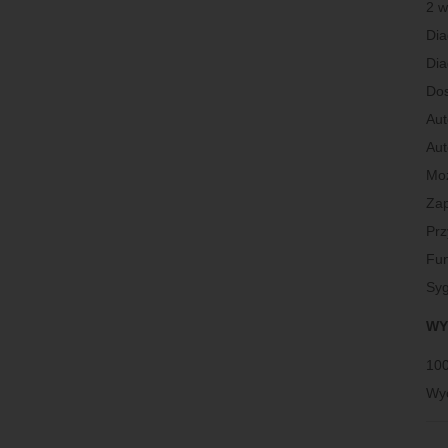
2 w
Dia
Dia
Dos
Aut
Aut
Moż
Zap
Prz
Fun
Syg
WY
100
Wyc