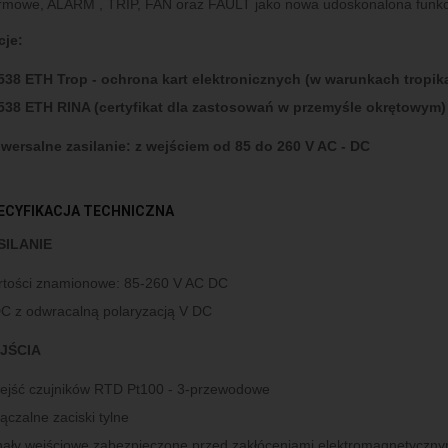
rmowe, ALARM , TRIP, FAN oraz FAULT jako nowa udoskonalona funkc
cje:
38 ETH Trop - ochrona kart elektronicznych (w warunkach tropik
538 ETH RINA (certyfikat dla zastosowań w przemyśle okrętowym)
wersalne zasilanie: z wejściem od 85 do 260 V AC - DC
ECYFIKACJA TECHNICZNA
SILANIE
tości znamionowe: 85-260 V AC DC
C z odwracalną polaryzacją V DC
JŚCIA
ejść czujników RTD Pt100 - 3-przewodowe
ączalne zaciski tylne
ały wejściowe zabezpieczone przed zakłóceniami elektromagnetyczny