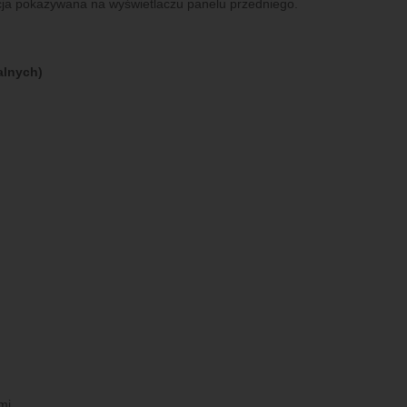
ja pokazywana na wyświetlaczu panelu przedniego.
alnych)
mi