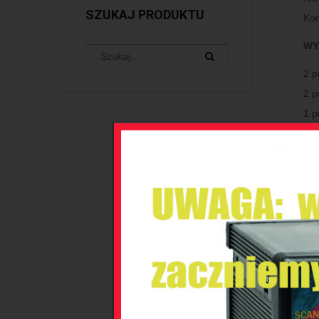
SZUKAJ PRODUKTU
Kom
WY
2 p
2 p
1 p
Obc
Wyj
TE
Mo
Och
Wyt
zas
Dok
Tem