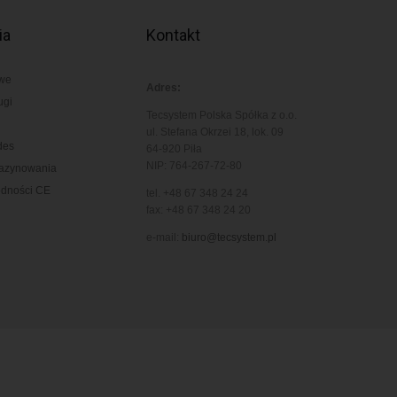
ia
Kontakt
owe
Adres:
ugi
Tecsystem Polska Spółka z o.o.
ul. Stefana Okrzei 18, lok. 09
des
64-920 Piła
NIP: 764-267-72-80
gazynowania
odności CE
tel. +48 67 348 24 24
fax: +48 67 348 24 20
e-mail:
biuro@tecsystem.pl