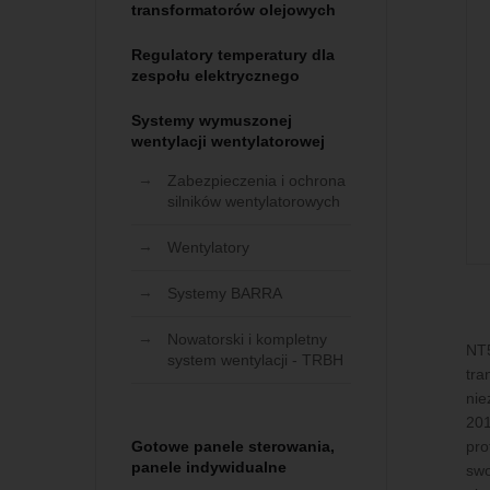
transformatorów olejowych
Regulatory temperatury dla
zespołu elektrycznego
Systemy wymuszonej
wentylacji wentylatorowej
Zabezpieczenia i ochrona
silników wentylatorowych
Wentylatory
Systemy BARRA
Nowatorski i kompletny
NT5
system wentylacji - TRBH
tra
nie
201
Gotowe panele sterowania,
pro
panele indywidualne
swo