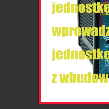
Wil
Sa
Obu
Pob
Prz
Cyf
Obw
Op
WY
2 w
3 d
2 d
Zak
1 w
1 w