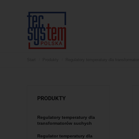
dla
 katalogowe
Gotowe panele sterowania
kcje obsługi
Wykonane montaże
dla
Start
Produkty
Regulatory temperatury dla transformat
/
/
ikaty
la
 start guides
ch
racja zgodności CE
j
ia
PRODUKTY
ów
Regulatory temperatury dla
transformatorów suchych
Regulator temperatury dla