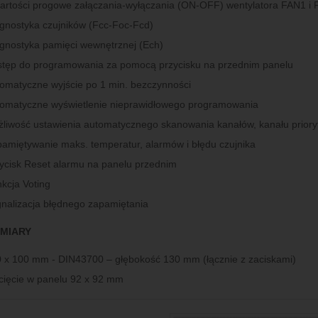
artości progowe załączania-wyłączania (ON-OFF) wentylatora FAN1 i
gnostyka czujników (Fcc-Foc-Fcd)
gnostyka pamięci wewnętrznej (Ech)
tęp do programowania za pomocą przycisku na przednim panelu
omatyczne wyjście po 1 min. bezczynności
omatyczne wyświetlenie nieprawidłowego programowania
liwość ustawienia automatycznego skanowania kanałów, kanału prior
amiętywanie maks. temperatur, alarmów i błędu czujnika
ycisk Reset alarmu na panelu przednim
kcja Voting
nalizacja błędnego zapamiętania
MIARY
 x 100 mm - DIN43700 – głębokość 130 mm (łącznie z zaciskami)
ięcie w panelu 92 x 92 mm