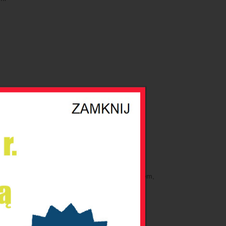
000-4-4
ikami a czujnikami, przekaźnikami a zasilaniem,