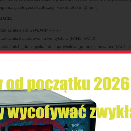
2
pensacja długości kabli czujników do 500 m (1mm
)
JŚCIA
rzekaźniki alarmu (ALARM-TRIP)
rzekaźniki dla sterowania wentylatora (FAN1, FAN2)
rzekaźnik błędu czujnika lub nieprawidłowego funkcjonowania (FAULT)
iążalność styków wyjściowych: 10A - 250 V AC cosφ = 1
ście Ethernet 10Base T/ 100Base - TX Modbus TCP przypisany
STY I OSIĄGI
ntaż zgodny z wymaganiami CE
rona przed zakłóceniami elektromagnetycznymi zgodnie z CEI-EN 61
rzymałość dielektryczna: 2500 V AC przez 1 minutę pomiędzy przekaźn
ilaniem a czujnikami
ładność: ± 1% zakresu skali ± 1 cyfra
peratura robocza otoczenia: od -20 °C do +60°C