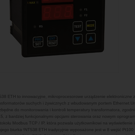
38 ETH to innowacyjne, mikroprocesorowe urządzenie elektroniczne 
nsformatorów suchych i żywicznych z wbudowanym portem Ethernet.Ur
zbędne do monitorowania i kontroli temperatury transformatora, zgodnie
5, z bardziej funkcjonalnymi opcjami sterowania oraz nowym oprogr
tokołu Modbus TCP / IP, która pozwala użytkownikowi na wyświetlenie 
jego biurka !NT538 ETH tradycyjnie wyposażone jest w 8 wejść Pt100 (