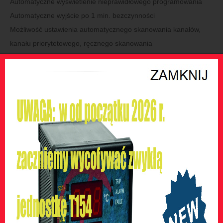
Automatyczne wyświetlenie nieprawidłowego programowania
Automatyczne wyjście po 1 min. bezczynności
Możliwość ustawienia automatycznego skanowania kanałów,
kanału priorytetowego, ręcznego skanowania
Zapamiętywanie maks. temperatur, alarmów i błędu czujnika
Funkcja Voting
Funkcja FLS
Sygnalizacja błędnego zapamiętania
WYMIARY
100 x 100 mm - DIN43700 – głębokość 130 mm (łącznie z
zaciskami)
Wycięcie w panelu 92 x 92 mm