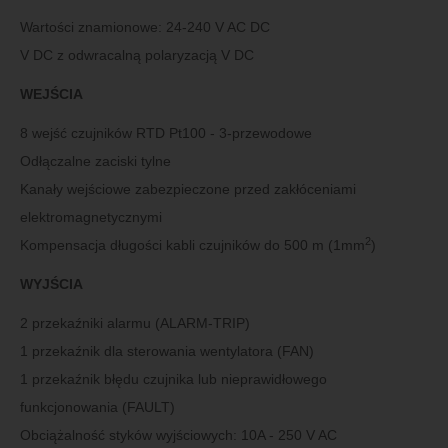
Wartości znamionowe: 24-240 V AC DC
V DC z odwracalną polaryzacją V DC
WEJŚCIA
8 wejść czujników RTD Pt100 - 3-przewodowe
Odłączalne zaciski tylne
Kanały wejściowe zabezpieczone przed zakłóceniami
elektromagnetycznymi
2
Kompensacja długości kabli czujników do 500 m (1mm
)
WYJŚCIA
2 przekaźniki alarmu (ALARM-TRIP)
1 przekaźnik dla sterowania wentylatora (FAN)
1 przekaźnik błędu czujnika lub nieprawidłowego
funkcjonowania (FAULT)
Obciążalność styków wyjściowych: 10A - 250 V AC