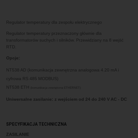
Regulator temperatury dla zespołu elektrycznego
Regulator temperatury przeznaczony głównie dla
transformatorów suchych i silników. Przewidziany na 8 wejść
RTD.
Opcje:
NT538 AD (komunikacja zewnętrzna analogowa 4.20 mA i
cyfrowa RS 485 MODBUS)
NT538 ETH
(komunikacja zewnętrzna ETHERNET)
Uniwersalne zasilanie: z wejściem od 24 do 240 V AC - DC
SPECYFIKACJA TECHNICZNA
ZASILANIE