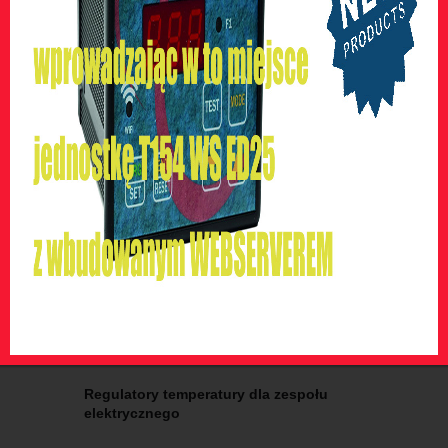
Kliknij
tutaj
aby pobrać ulotkę
NT538
.
PRODUKTY
Regulatory temperatury dla
transformatorów suchych
Regulator temperatury dla
transformatorów olejowych
Regulatory temperatury dla zespołu
elektrycznego