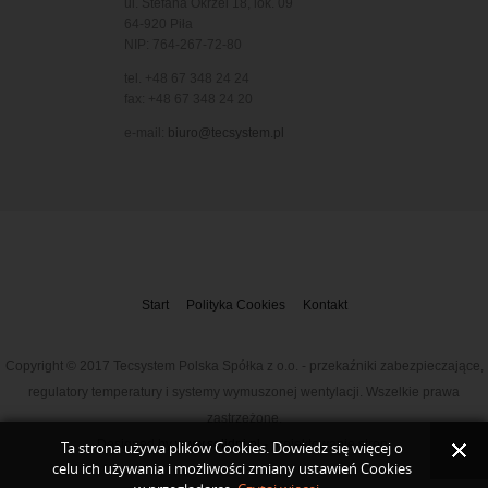
ul. Stefana Okrzei 18, lok. 09
64-920 Piła
NIP: 764-267-72-80
tel. +48 67 348 24 24
fax: +48 67 348 24 20
e-mail:
biuro@tecsystem.pl
Start
Polityka Cookies
Kontakt
Copyright © 2017 Tecsystem Polska Spółka z o.o. - przekaźniki zabezpieczające,
regulatory temperatury i systemy wymuszonej wentylacji. Wszelkie prawa
zastrzeżone.
Designed by
www.solidni.pl
- projektowanie stron.
Ta strona używa plików Cookies. Dowiedz się więcej o
celu ich używania i możliwości zmiany ustawień Cookies