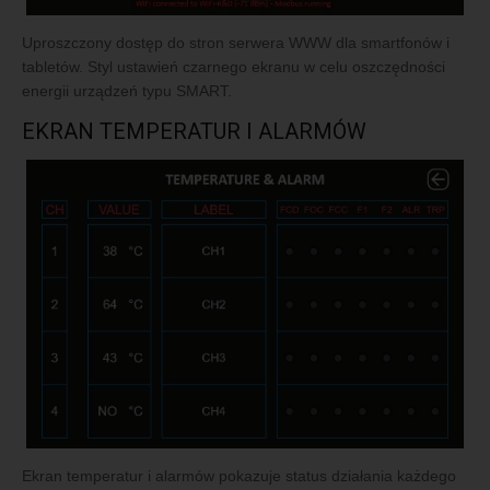
Uproszczony dostęp do stron serwera WWW dla smartfonów i
tabletów. Styl ustawień czarnego ekranu w celu oszczędności
energii urządzeń typu SMART.
EKRAN TEMPERATUR I ALARMÓW
Ekran temperatur i alarmów pokazuje status działania każdego