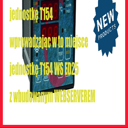
Na ekranie dziennika zdarzeń będzie można przeglądać i
eksportować, do pliku CSV wszystkie zarejestrowane zdarzenia,
do 1000 zdarzeń.
Zapraszamy również na krótki film
demostracyjny nowej jednostki T154 WS - link
poniżej: