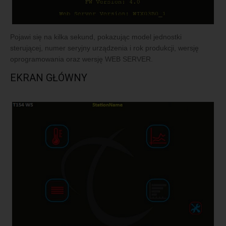
Pojawi się na kilka sekund, pokazując model jednostki
sterującej, numer seryjny urządzenia i rok produkcji, wersję
oprogramowania oraz wersję WEB SERVER.
EKRAN GŁÓWNY