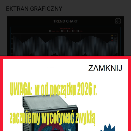
EKTRAN GRAFICZNY
Ekran grafiki pozwala Użytkownikowi zobaczyć trend
temperaturowy włączonych kanałów CHn, dla wybranego
zakresu: ostatnie 24 godzyny, ostatnie 7 dni, ostatnie 30 dni.
EKRAN DZIENNIKA ZDARZEŃ