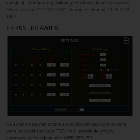
kanału, tj .: temperaturę wykrytą przez każdy kanał, wskazania
błędu czujnika FCD-FOC-FCC, aktywację alarmów F1-ALARM-
TRIP.
EKRAN USTAWIEŃ
Na ekranie ustawień można zmodyfikować zaprogramowane
dane jednostki sterującej T154 WS; ustawienie progów
alarmowych i funkcjonalność WEB SERVER.