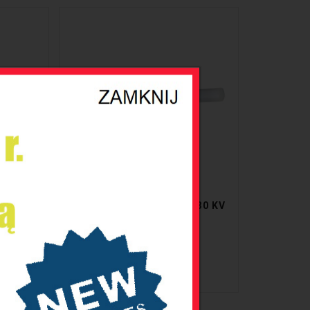
CYJNY -
CZUJNIK PTFE PT100 - 30 KV
SZCZEGÓŁY