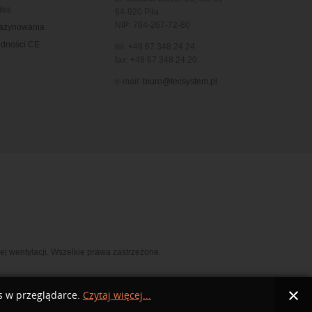
des
64-920 Piła
NIP: 764-267-72-80
gazynowania
odności CE
tel. +48 67 348 24 24
fax: +48 67 348 24 20
e-mail:
biuro@tecsystem.pl
ej wentylacji. Wszelkie prawa zastrzeżone.
es w przeglądarce.
Czytaj więcej...