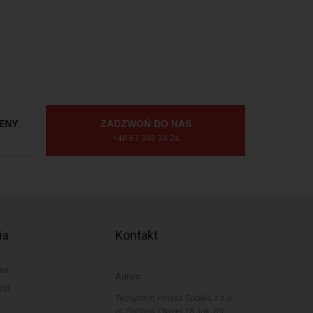
ENY
ZADZWOŃ DO NAS
+48 67 348 24 24
ia
Kontakt
owe
Adres:
ugi
Tecsystem Polska Spółka z o.o.
ul. Stefana Okrzei 18, lok. 09