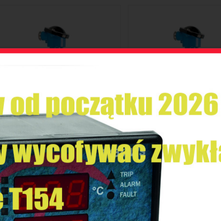
TERMOMETR REZYSTANCYJNY -
TERMOMETR REZYSTAN
CZUJNIK PTO
CZUJNIK PTO
SZCZEGÓŁY
SZCZEGÓŁY