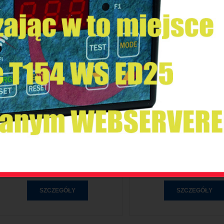
CZUJNIK PTC
CT-SE PRZEDŁUŻACZ D
SZCZEGÓŁY
SZCZEGÓŁY