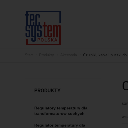
dla
 katalogowe
Gotowe panele sterowania
kcje obsługi
Wykonane montaże
dla
Start
Produkty
Akcesoria
Czujniki, kable i puszki do
/
/
/
ikaty
la
 start guides
ch
racja zgodności CE
j
C
ia
PRODUKTY
ów
SO
Regulatory temperatury dla
transformatorów suchych
WE
Regulator temperatury dla