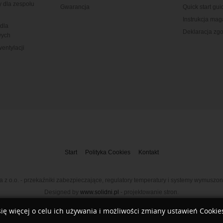
y dla zespołu
Gwarancja
Quick start gui
Instrukcja ma
dla
Deklaracja zg
wych
entylacji
Start
Polityka Cookies
Kontakt
z o.o. - przekaźniki zabezpieczające, regulatory temperatury i systemy wymuszon
Designed by
www.solidni.pl
- projektowanie stron.
ię więcej o celu ich używania i możliwości zmiany ustawień Cooki