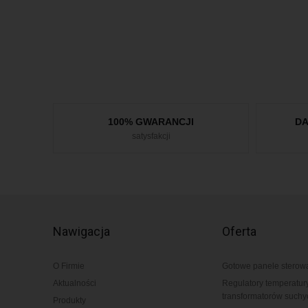
100% GWARANCJI
D
satysfakcji
Nawigacja
Oferta
O Firmie
Gotowe panele sterow
Aktualności
Regulatory temperatur
transformatorów suchy
Produkty