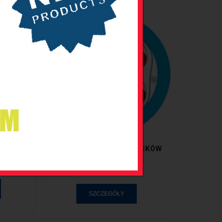
C-TEC KABEL DO CZUJNIKÓW
O PT100
PT100
SZCZEGÓŁY