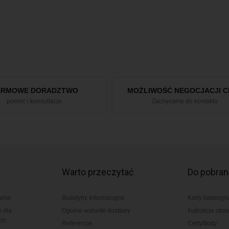
ARMOWE DORADZTWO
MOŻLIWOŚĆ NEGOCJACJI C
pomoc i konsultacje
Zachęcamy do kontaktu
Warto przeczytać
Do pobran
ania
Biuletyny Informacyjne
Karty katalog
y dla
Ogólne warunki dostawy
Instrukcje obsł
ch
Referencje
Certyfikaty